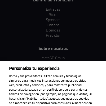
Entradas
Store
Sponsors
Glosario
Licencias
Predictor
Sobre nosotros
MotoGP Group
Política de cookies
Personaliza tu experiencia
Términos y condiciones
Corporativo y ESG
Dorna y sus proveedores utilizan cookies y tecnologías
Política de privacidad
similares para medir tus interacciones con nuestros sitios
Política de compra
web, productos y servicios, y para mostrarte publicidad
personalizada basada en un perfil elaborado a partir de tus
hábitos de navegación (por ejemplo, las páginas que visitas). Al
hacer clic en "Habilitar todas", aceptas que nuestras cookies
se almacenen en tu dispositivo para esos fines. Al hacer clic en
Descarga la aplicación oficial