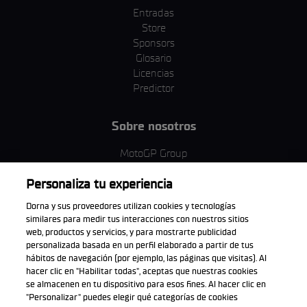
Entradas
Store
Sponsors
Glosario
Licencias
Predictor
Sobre nosotros
MotoGP Group
Política de cookies
Personaliza tu experiencia
Términos y condiciones
Corporativo y ESG
Dorna y sus proveedores utilizan cookies y tecnologías
Política de privacidad
similares para medir tus interacciones con nuestros sitios
Política de compra
web, productos y servicios, y para mostrarte publicidad
personalizada basada en un perfil elaborado a partir de tus
hábitos de navegación (por ejemplo, las páginas que visitas). Al
hacer clic en "Habilitar todas", aceptas que nuestras cookies
se almacenen en tu dispositivo para esos fines. Al hacer clic en
Descarga la aplicación oficial
"Personalizar" puedes elegir qué categorías de cookies