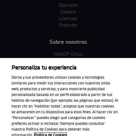
Sponsors
Glosario
Licencias
Predictor
Sobre nosotros
MotoGP Group
Política de cookies
Personaliza tu experiencia
Términos y condiciones
Corporativo y ESG
Dorna y sus proveedores utilizan cookies y tecnologías
Política de privacidad
similares para medir tus interacciones con nuestros sitios
Política de compra
web, productos y servicios, y para mostrarte publicidad
personalizada basada en un perfil elaborado a partir de tus
hábitos de navegación (por ejemplo, las páginas que visitas). Al
hacer clic en "Habilitar todas", aceptas que nuestras cookies
se almacenen en tu dispositivo para esos fines. Al hacer clic en
Descarga la aplicación oficial
"Personalizar" puedes elegir qué categorías de cookies
prefieres activar o rechazar. Siempre puedes consultar
nuestra Política de Cookies para obtener más
información.
Política de Cookies