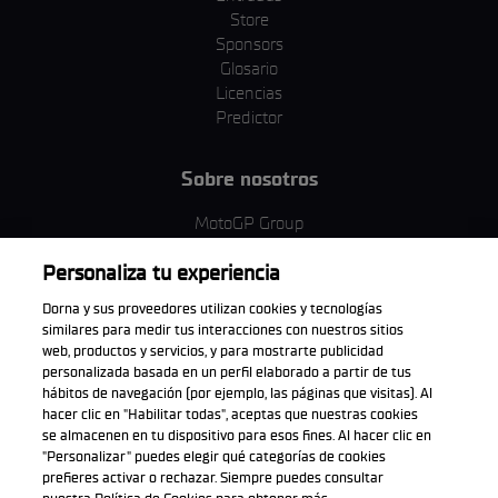
Store
Sponsors
Glosario
Licencias
Predictor
Sobre nosotros
MotoGP Group
Política de cookies
Personaliza tu experiencia
Términos y condiciones
Corporativo y ESG
Dorna y sus proveedores utilizan cookies y tecnologías
Política de privacidad
similares para medir tus interacciones con nuestros sitios
Política de compra
web, productos y servicios, y para mostrarte publicidad
personalizada basada en un perfil elaborado a partir de tus
hábitos de navegación (por ejemplo, las páginas que visitas). Al
hacer clic en "Habilitar todas", aceptas que nuestras cookies
se almacenen en tu dispositivo para esos fines. Al hacer clic en
Descarga la aplicación oficial
"Personalizar" puedes elegir qué categorías de cookies
prefieres activar o rechazar. Siempre puedes consultar