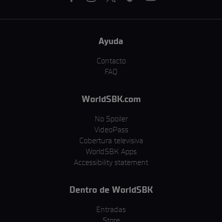
Ayuda
Contacto
FAQ
WorldSBK.com
No Spoiler
VideoPass
Cobertura televisiva
WorldSBK Apps
Accessibility statement
Dentro de WorldSBK
Entradas
Store