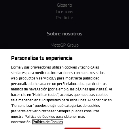
Glosario
Licencias
Predictor
Sobre nosotros
MotoGP Group
Política de cookies
Personaliza tu experiencia
Términos y condiciones
Corporativo y ESG
Dorna y sus proveedores utilizan cookies y tecnologías
Política de privacidad
similares para medir tus interacciones con nuestros sitios
Política de compra
web, productos y servicios, y para mostrarte publicidad
personalizada basada en un perfil elaborado a partir de tus
hábitos de navegación (por ejemplo, las páginas que visitas). Al
hacer clic en "Habilitar todas", aceptas que nuestras cookies
se almacenen en tu dispositivo para esos fines. Al hacer clic en
Descarga la aplicación oficial
"Personalizar" puedes elegir qué categorías de cookies
prefieres activar o rechazar. Siempre puedes consultar
nuestra Política de Cookies para obtener más
información.
Política de Cookies