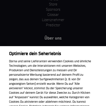
Store
Sponsors
Glossar
Lizenznehmer
Predictor
Über uns
MotoGP Group
Cookie Richtlinien
Optimiere dein Seherlebnis
Geschäftsbedingungen
Dorna und seine Lieferanten verwenden Cookies und ähnliche
Unternehmen & ESG
Technologien, um die Interaktionen mit unseren Websites,
Datenschutzerklärung
Produkten und Dienstleistungen zu messen und Dir
Kaufrichtlinie
personalisierte Werbung basierend auf deinem Profil zu
zeigen, das aus deinen Surfgewohnheiten (z. B. von Dir
angezeigten Seiten) erstellt wurde. Wenn Du auf "Alle
aktivieren" klickst, stimmst Du der Speicherung unserer
Cookies auf deinem Gerät für diese Zwecke zu. Durch Klicken
Die offizielle WorldSBK App herunterladen
auf "Anpassen" kannst Du auswählen, welche Kategorien von
Cookies Du aktivieren oder ablehnen möchtest. Du kannst