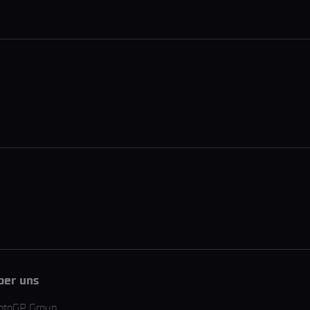
ber uns
otoGP Group