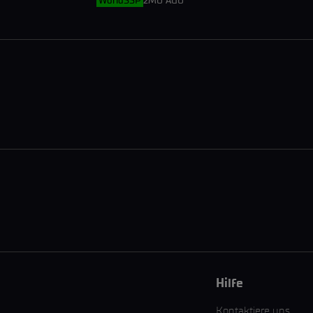
WorldSSP
2MO AGO
Hilfe
Kontaktiere uns