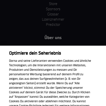
Store
Sponsors
Glossar
Lizenznehmer
Predictor
Über uns
MotoGP Group
Cookie Richtlinien
Optimiere dein Seherlebnis
Geschäftsbedingungen
Dorna und seine Lieferanten verwenden Cookies und ähnliche
Unternehmen & ESG
Technologien, um die Interaktionen mit unseren Websites,
Datenschutzerklärung
Produkten und Dienstleistungen zu messen und Dir
Kaufrichtlinie
personalisierte Werbung basierend auf deinem Profil zu
zeigen, das aus deinen Surfgewohnheiten (z. B. von Dir
angezeigten Seiten) erstellt wurde. Wenn Du auf "Alle
aktivieren" klickst, stimmst Du der Speicherung unserer
Cookies auf deinem Gerät für diese Zwecke zu. Durch Klicken
Die offizielle WorldSBK App herunterladen
auf "Anpassen" kannst Du auswählen, welche Kategorien von
Cookies Du aktivieren oder ablehnen möchtest. Du kannst
unsere Cookie-Richtlinie jederzeit für weitere Informationen