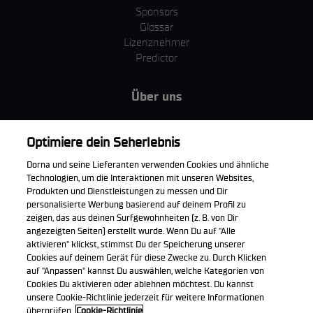
Sponsors
Glossar
Lizenznehmer
Predictor
Über uns
MotoGP Group
Cookie Richtlinien
Optimiere dein Seherlebnis
Geschäftsbedingungen
Dorna und seine Lieferanten verwenden Cookies und ähnliche
Unternehmen & ESG
Technologien, um die Interaktionen mit unseren Websites,
Datenschutzerklärung
Produkten und Dienstleistungen zu messen und Dir
Kaufrichtlinie
personalisierte Werbung basierend auf deinem Profil zu
zeigen, das aus deinen Surfgewohnheiten (z. B. von Dir
angezeigten Seiten) erstellt wurde. Wenn Du auf "Alle
aktivieren" klickst, stimmst Du der Speicherung unserer
Cookies auf deinem Gerät für diese Zwecke zu. Durch Klicken
Die offizielle WorldSBK App herunterladen
auf "Anpassen" kannst Du auswählen, welche Kategorien von
Cookies Du aktivieren oder ablehnen möchtest. Du kannst
unsere Cookie-Richtlinie jederzeit für weitere Informationen
überprüfen.
Cookie-Richtlinie